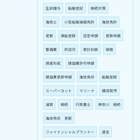
生前贈与
船舶登記
相続対策
海技士
小型船舶操縦免許
海技免許
更新
漁船登録
認定申請
更新申請
警備業
許認可
家計診断
保険
資産形成
建設業許可申請
建設業更新申請
海技免状
船舶登録
スーパーヨット
マリーナ
横須賀市
浦賀
相続
行政書士
神奈川 相続
海技免状 更新
ファイナンシャルプランナー
遺言